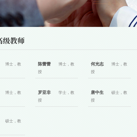
高级教师
陈蕾蕾
何光志
博士，教
博士，教
博士，教
授
授
罗亚非
唐中生
博士，教
学士，教
硕士，教
授
授
硕士，教