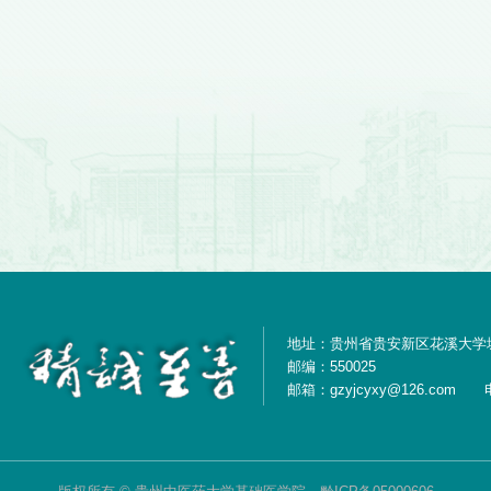
地址：贵州省贵安新区花溪大学
邮编：550025
邮箱：gzyjcyxy@126.com 