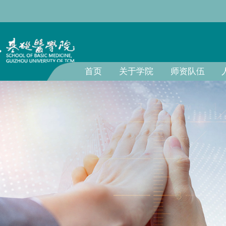
首页
关于学院
师资队伍