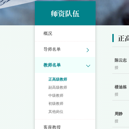
师资队伍
概况
正
导师名单
陈云志
教师名单
授
正高级教师
楼迪栋
副高级教师
授
中级教师
初级教师
其他岗位
周静
授
客座教授