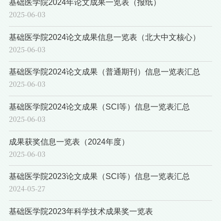
基础医学院2024年论文成果一览表（报纸）
2025-06-03
基础医学院2024论文成果信息一览表（北大中文核心）
2025-06-03
基础医学院2024论文成果（普通期刊）信息一览表汇总
2025-06-03
基础医学院2024论文成果（SCI等）信息一览表汇总
2025-06-03
成果获奖信息一览表（2024年度）
2025-06-03
基础医学院2023论文成果（SCI等）信息一览表汇总
2024-05-27
基础医学院2023年科学技术成果奖一览表